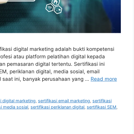
ifikasi digital marketing adalah bukti kompetensi
ofesi atau platform pelatihan digital kepada
 pemasaran digital tertentu. Sertifikasi ini
, periklanan digital, media sosial, email
tal saat ini, banyak perusahaan yang …
Read more
si digital marketing
,
sertifikasi email marketing
,
sertifikasi
si media sosial
,
sertifikasi periklanan digital
,
sertifikasi SEM
,