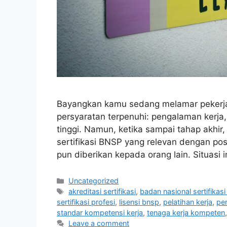
Bayangkan kamu sedang melamar pekerj
persyaratan terpenuhi: pengalaman kerja
tinggi. Namun, ketika sampai tahap akhir
sertifikasi BNSP yang relevan dengan posi
pun diberikan kepada orang lain. Situasi i
Uncategorized
akreditasi sertifikasi
,
badan nasional sertifikasi
sertifikasi profesi
,
lisensi bnsp
,
pelatihan kerja
,
pe
standar kompetensi kerja
,
tenaga kerja kompeten
Leave a comment