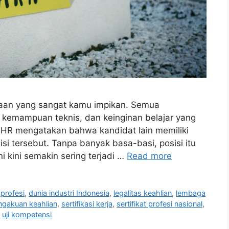
aan yang sangat kamu impikan. Semua
, kemampuan teknis, dan keinginan belajar yang
, HR mengatakan bahwa kandidat lain memiliki
si tersebut. Tanpa banyak basa-basi, posisi itu
ni kini semakin sering terjadi …
Read more
 profesi
,
dunia industri Indonesia
,
legalitas keahlian
,
lembaga
ngakuan keahlian
,
sertifikasi kerja
,
sertifikat profesi nasional
,
,
uji kompetensi