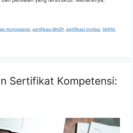
dan penilaian yang terstruktur. Menariknya,
aian Kompetensi
,
sertifikasi BNSP
,
sertifikasi profesi
,
SKKNI
,
n Sertifikat Kompetensi: