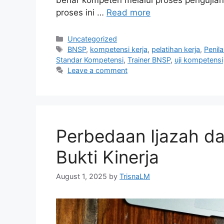
benar kompeten melalui proses pengujian 
proses ini …
Read more
Uncategorized
BNSP
,
kompetensi kerja
,
pelatihan kerja
,
Penil
Standar Kompetensi
,
Trainer BNSP
,
uji kompetensi
Leave a comment
Perbedaan Ijazah da
Bukti Kinerja
August 1, 2025
by
TrisnaLM